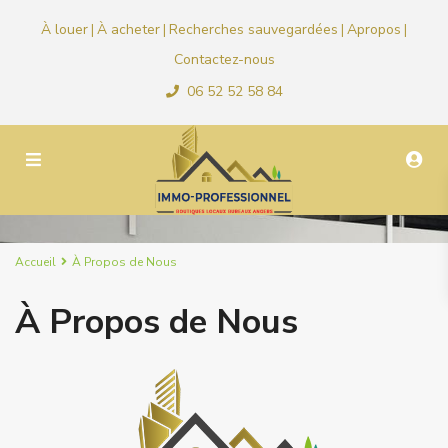
À louer
À acheter
Recherches sauvegardées
Apropos
|
|
|
|
Contactez-nous
06 52 52 58 84
Accueil
À Propos de Nous
À Propos de Nous