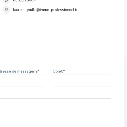
0652525884
laurent.goulle@immo-professionnel.fr
dresse de messagerie*
Objet*