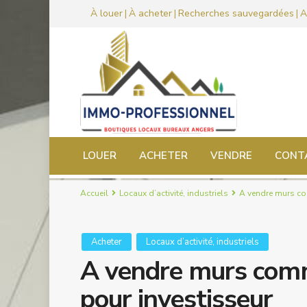
À louer
À acheter
Recherches sauvegardées
A
|
|
|
LOUER
ACHETER
VENDRE
CONT
Accueil
Locaux d’activité, industriels
A vendre murs com
Acheter
Locaux d’activité, industriels
A vendre murs comme
pour investisseur