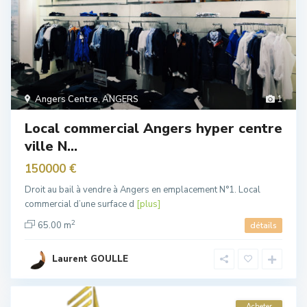
Angers Centre
,
ANGERS
1
Local commercial Angers hyper centre
ville N...
150000 €
Droit au bail à vendre à Angers en emplacement N°1. Local
commercial d’une surface d
[plus]
2
65.00 m
détails
Laurent GOULLE
Acheter