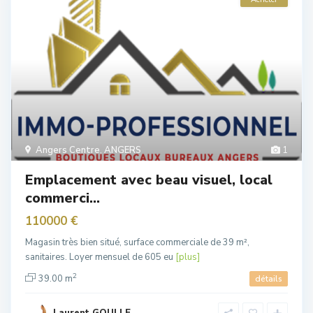
Angers Centre
,
ANGERS
1
Emplacement avec beau visuel, local
commerci...
110000 €
Magasin très bien situé, surface commerciale de 39 m²,
sanitaires. Loyer mensuel de 605 eu
[plus]
2
39.00 m
détails
Laurent GOULLE