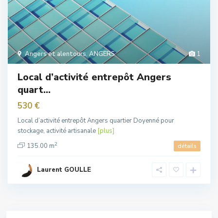
Angers et alentours
,
ANGERS
1
Local d’activité entrepôt Angers
quart...
530 €
Local d’activité entrepôt Angers quartier Doyenné pour
stockage, activité artisanale
[plus]
2
135.00 m
détails
Laurent GOULLE