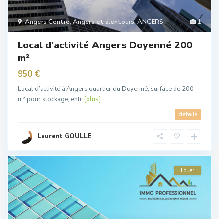
Angers Centre
,
Angers et alentours
,
ANGERS
1
Local d’activité Angers Doyenné 200
m²
950 €
Local d’activité à Angers quartier du Doyenné, surface de 200
m² pour stockage, entr
[plus]
détails
Laurent GOULLE
Louer