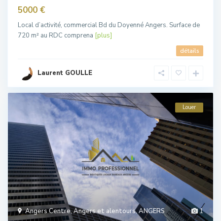
5000 €
Local d’activité, commercial Bd du Doyenné Angers. Surface de
720 m² au RDC comprena
[plus]
détails
Laurent GOULLE
Louer
Angers Centre
,
Angers et alentours
,
ANGERS
1