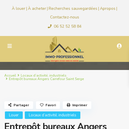
À louer
À acheter
Recherches sauvegardées
Apropos
|
|
|
|
Contactez-nous
06 52 52 58 84
Accueil
Locaux d’activité, industriels
Entrepôt bureaux Angers Carrefour Saint Serge
Partager
Favori
Imprimer
Louer
Locaux d’activité, industriels
Entrepôt bureaux Angers