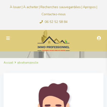
À louer
À acheter
Recherches sauvegardées
Apropos
|
|
|
|
Contactez-nous
06 52 52 58 84
Accueil
abrahamainslie