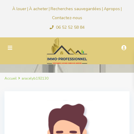
À louer
À acheter
Recherches sauvegardées
Apropos
|
|
|
|
Contactez-nous
06 52 52 58 84
Accueil
aracelyb192130