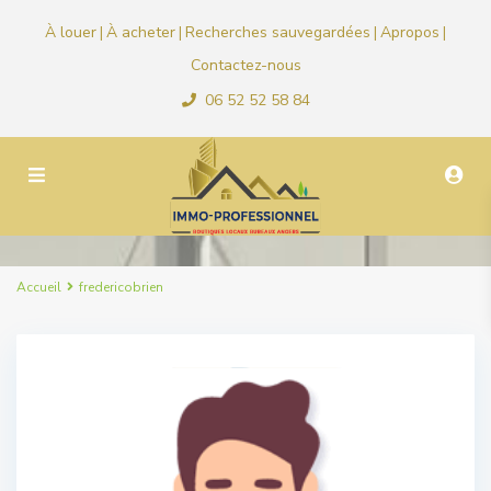
À louer
À acheter
Recherches sauvegardées
Apropos
|
|
|
|
Contactez-nous
06 52 52 58 84
Accueil
fredericobrien