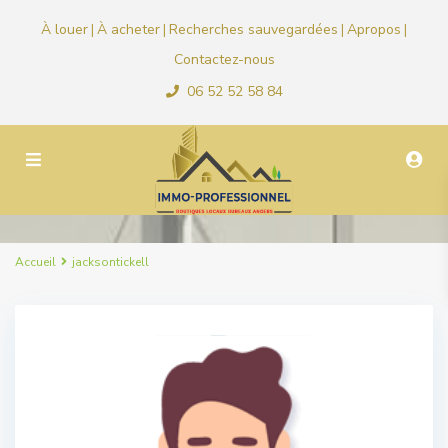
À louer
À acheter
Recherches sauvegardées
Apropos
|
|
|
|
Contactez-nous
06 52 52 58 84
Accueil
jacksontickell