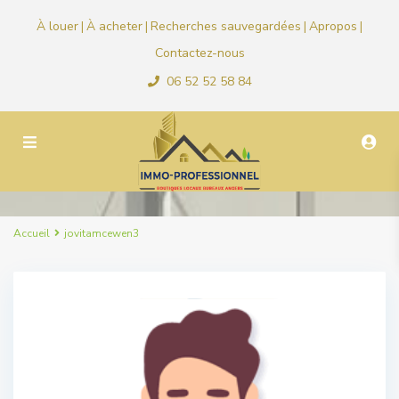
À louer
À acheter
Recherches sauvegardées
Apropos
|
|
|
|
Contactez-nous
06 52 52 58 84
Accueil
jovitamcewen3