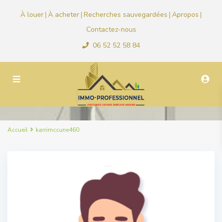
À louer
À acheter
Recherches sauvegardées
Apropos
|
|
|
|
Contactez-nous
06 52 52 58 84
Accueil
karrimccune460