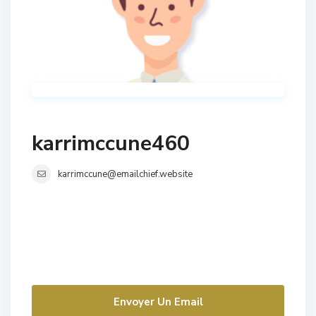
karrimccune460
karrimccune@emailchief.website
Envoyer Un Email