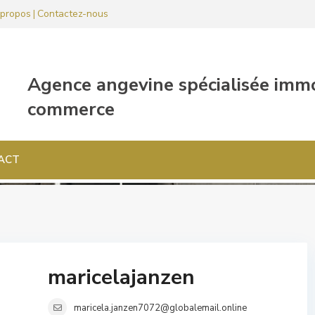
propos
Contactez-nous
|
ACT
maricelajanzen
maricela.janzen7072@globalemail.online