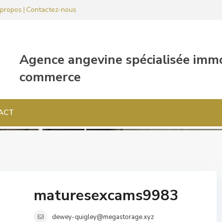
propos
Contactez-nous
|
ACT
maturesexcams9983
dewey-quigley@megastorage.xyz