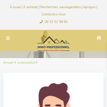
À louer
À acheter
Recherches sauvegardées
Apropos
|
|
|
|
Contactez-nous
06 52 52 58 84
Accueil
orvalrudall114