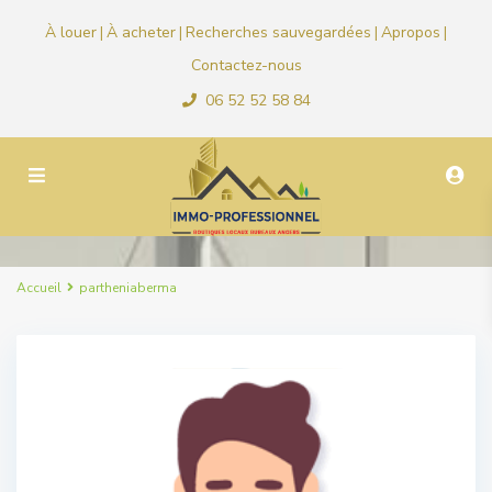
À louer
À acheter
Recherches sauvegardées
Apropos
|
|
|
|
Contactez-nous
06 52 52 58 84
Accueil
partheniaberma