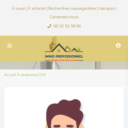
À louer
À acheter
Recherches sauvegardées
Apropos
|
|
|
|
Contactez-nous
06 52 52 58 84
Accueil
renebecker2234