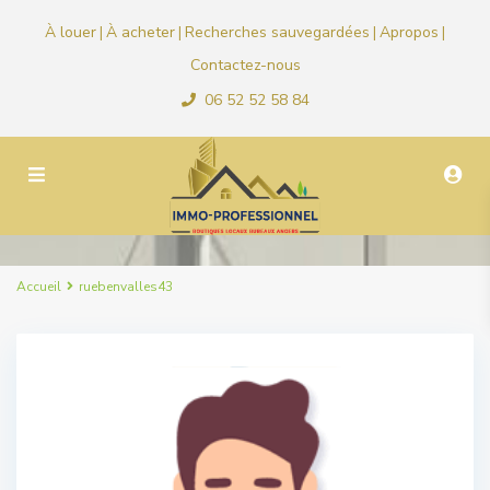
À louer
À acheter
Recherches sauvegardées
Apropos
|
|
|
|
Contactez-nous
06 52 52 58 84
Accueil
ruebenvalles43