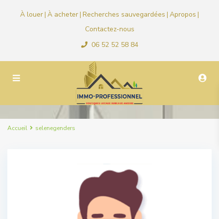
À louer
À acheter
Recherches sauvegardées
Apropos
|
|
|
|
Contactez-nous
06 52 52 58 84
Accueil
selenegenders