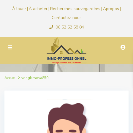
À louer
À acheter
Recherches sauvegardées
Apropos
|
|
|
|
Contactez-nous
06 52 52 58 84
Accueil
yongkirsova850