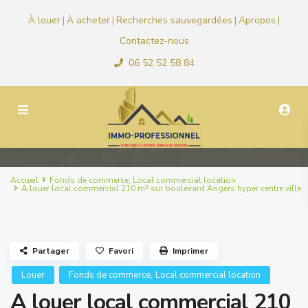
À louer
À acheter
Recherches sauvegardées
Apropos
|
|
|
|
Contactez-nous
06 52 52 58 84
Accueil
Fonds de commerce
,
Local commercial location
A louer local commercial 210 m² sur boulevard Angers hyper centre ville
Partager
Favori
Imprimer
,
Louer
Fonds de commerce
Local commercial location
A louer local commercial 210