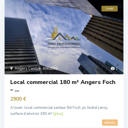
Louer
Angers Centre
,
ANGERS
1
Local commercial 180 m² Angers Foch
– ...
2900 €
A louer, local commercial secteur Bd Foch, pl André Leroy,
surface d’environ 180 m²
[plus]
détails