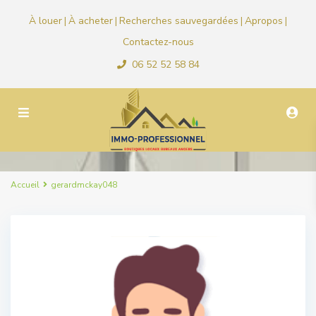
À louer
À acheter
Recherches sauvegardées
Apropos
|
|
|
|
Contactez-nous
06 52 52 58 84
Accueil
gerardmckay048