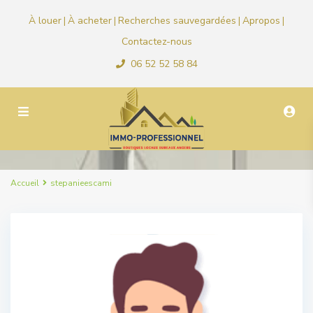
À louer
À acheter
Recherches sauvegardées
Apropos
|
|
|
|
Contactez-nous
06 52 52 58 84
Accueil
stepanieescami